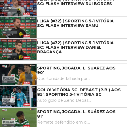
SC: FLASH INTERVIEW RUI BORGES
I LIGA (#32) | SPORTING 5-1 VITÓRIA
SC: FLASH INTERVIEW SAMU
I LIGA (#32) | SPORTING 5-1 VITÓRIA
SC: FLASH INTERVIEW DANIEL
BRAGANÇA
SPORTING, JOGADA, L. SUÁREZ AOS
90'
Oportunidade falhada por Luis Suárez de cabeça em frente à baliza. Assistência de Nuno Santos com um cruzamento para a área.
GOLO! VITÓRIA SC, DEBAST (P.B.) AOS
85', SPORTING 5-1 VITÓRIA SC
Auto golo de Zeno Debast, Sporting. Sporting 5, Vitória SC 1..
SPORTING, JOGADA, L. SUÁREZ AOS
81'
Remate defendido em direção ao centro da baliza. Luis Suárez remate com o pé direito no coração da área.