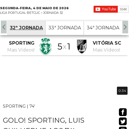
SEGUNDA-FEIRA, 4 DE MAIO DE 2026
LIGA PORTUGAL BETCLIC
-
JORNADA 32
DA
32ª JORNADA
33ª JORNADA
34ª JORNADA
SPORTING
VITÓRIA SC
5
1
x
Mais Vídeos!
Mais Vídeos!
0:34
SPORTING | 74'
GOLO! SPORTING, LUIS