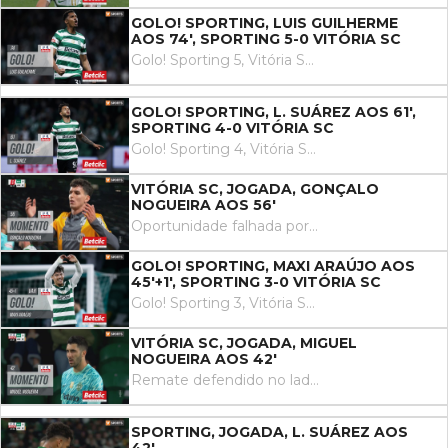
GOLO! SPORTING, LUIS GUILHERME
AOS 74', SPORTING 5-0 VITÓRIA SC
Golo! Sporting 5, Vitória SC 0. Luis Guilherme remate com o pé esquerdo no coração da área.
GOLO! SPORTING, L. SUÁREZ AOS 61',
SPORTING 4-0 VITÓRIA SC
Golo! Sporting 4, Vitória SC 0. Luis Suárez remate com o pé direito no coração da área.
VITÓRIA SC, JOGADA, GONÇALO
NOGUEIRA AOS 56'
Oportunidade falhada por Gonçalo Nogueira remate com o pé esquerdo no coração da área. Assistência de Samu.
GOLO! SPORTING, MAXI ARAÚJO AOS
45'+1', SPORTING 3-0 VITÓRIA SC
Golo! Sporting 3, Vitória SC 0. Maxi Araújo remate com o pé direito no coração da área ao centro da baliza. Assistência de Zeno Debast com um passe em profundidade.
VITÓRIA SC, JOGADA, MIGUEL
NOGUEIRA AOS 42'
Remate defendido no lado esquerdo da baliza. Miguel Nogueira remate com o pé esquerdo do lado direito da área. Assistência de Diogo Sousa.
SPORTING, JOGADA, L. SUÁREZ AOS