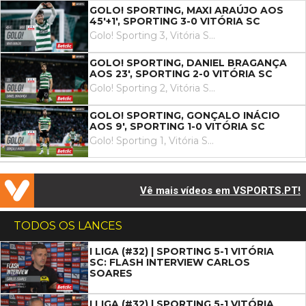
GOLO! SPORTING, MAXI ARAÚJO AOS
45'+1', SPORTING 3-0 VITÓRIA SC
Golo! Sporting 3, Vitória SC 0. Maxi Araújo remate com o pé direito no coração da área ao centro da baliza. Assistência de Zeno Debast com um passe em profundidade.
GOLO! SPORTING, DANIEL BRAGANÇA
AOS 23', SPORTING 2-0 VITÓRIA SC
Golo! Sporting 2, Vitória SC 0. Daniel Bragança remate com o pé esquerdo no coração da área.
GOLO! SPORTING, GONÇALO INÁCIO
AOS 9', SPORTING 1-0 VITÓRIA SC
Golo! Sporting 1, Vitória SC 0. Gonçalo Inácio de cabeça em frente à baliza depois de um livre.
Vê mais vídeos em VSPORTS.PT!
TODOS OS LANCES
I LIGA (#32) | SPORTING 5-1 VITÓRIA
SC: FLASH INTERVIEW CARLOS
SOARES
I LIGA (#32) | SPORTING 5-1 VITÓRIA