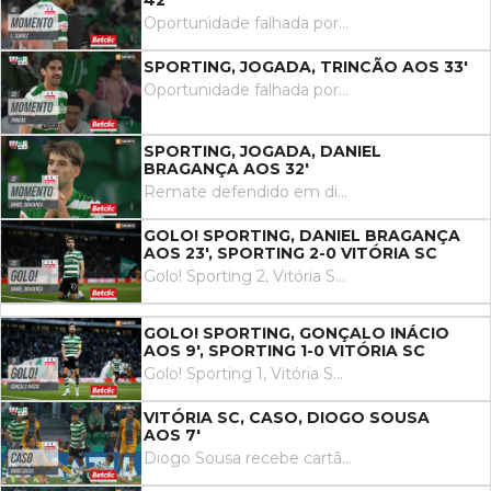
42'
Oportunidade falhada por Luis Suárez remate com o pé direito no coração da área. Assistência de Geny Catamo.
SPORTING, JOGADA, TRINCÃO AOS 33'
Oportunidade falhada por Trincão remate com o pé esquerdo do lado esquerdo da área. Assistência de Hidemasa Morita com um passe em profundidade.
SPORTING, JOGADA, DANIEL
BRAGANÇA AOS 32'
Remate defendido em direção ao centro da baliza. Daniel Bragança remate com o pé esquerdo no coração da área. Assistência de Maxi Araújo.
GOLO! SPORTING, DANIEL BRAGANÇA
AOS 23', SPORTING 2-0 VITÓRIA SC
Golo! Sporting 2, Vitória SC 0. Daniel Bragança remate com o pé esquerdo no coração da área.
GOLO! SPORTING, GONÇALO INÁCIO
AOS 9', SPORTING 1-0 VITÓRIA SC
Golo! Sporting 1, Vitória SC 0. Gonçalo Inácio de cabeça em frente à baliza depois de um livre.
VITÓRIA SC, CASO, DIOGO SOUSA
AOS 7'
Diogo Sousa recebe cartão amarelo por uma entrada perigosa.