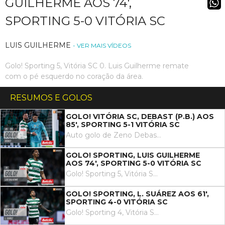
GUILHERME AOS 74',
SPORTING 5-0 VITÓRIA SC
LUIS GUILHERME
- VER MAIS VÍDEOS
Golo! Sporting 5, Vitória SC 0. Luis Guilherme remate
com o pé esquerdo no coração da área.
RESUMOS E GOLOS
GOLO! VITÓRIA SC, DEBAST (P.B.) AOS
85', SPORTING 5-1 VITÓRIA SC
Auto golo de Zeno Debast, Sporting. Sporting 5, Vitória SC 1..
GOLO! SPORTING, LUIS GUILHERME
AOS 74', SPORTING 5-0 VITÓRIA SC
Golo! Sporting 5, Vitória SC 0. Luis Guilherme remate com o pé esquerdo no coração da área.
GOLO! SPORTING, L. SUÁREZ AOS 61',
SPORTING 4-0 VITÓRIA SC
Golo! Sporting 4, Vitória SC 0. Luis Suárez remate com o pé direito no coração da área.