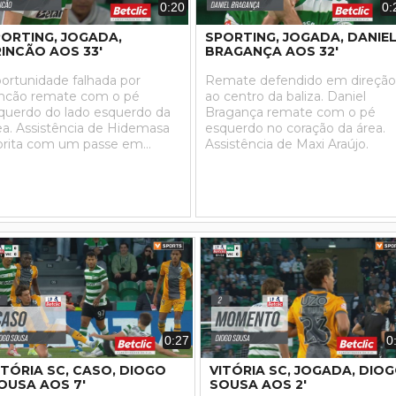
0:20
0:
ORTING, JOGADA,
SPORTING, JOGADA, DANIE
INCÃO AOS 33'
BRAGANÇA AOS 32'
ortunidade falhada por
Remate defendido em direção
incão remate com o pé
ao centro da baliza. Daniel
querdo do lado esquerdo da
Bragança remate com o pé
ea. Assistência de Hidemasa
esquerdo no coração da área.
rita com um passe em
Assistência de Maxi Araújo.
ofundidade.
0:27
0
ITÓRIA SC, CASO, DIOGO
VITÓRIA SC, JOGADA, DIO
OUSA AOS 7'
SOUSA AOS 2'