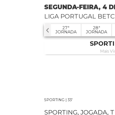
SEGUNDA-FEIRA, 4 D
LIGA PORTUGAL BETC
25ª
26ª
27ª
28ª
ORNADA
JORNADA
JORNADA
JORNADA
SPORT
Mais Ví
SPORTING | 33'
SPORTING, JOGADA, T