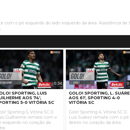
te com o pé esquerdo do lado esquerdo da área. Assistência de
.
0:34
0
OLO! SPORTING, LUIS
GOLO! SPORTING, L. SUÁR
UILHERME AOS 74',
AOS 61', SPORTING 4-0
PORTING 5-0 VITÓRIA SC
VITÓRIA SC
lo! Sporting 5, Vitória SC 0.
Golo! Sporting 4, Vitória SC 0.
uis Guilherme remate com o
Luis Suárez remate com o pé
é esquerdo no coração da
direito no coração da área.
ea.