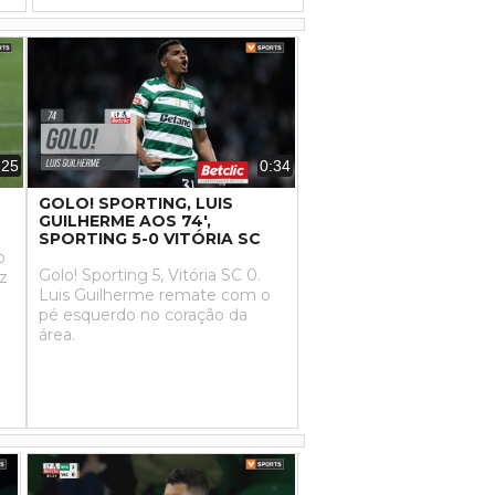
:25
0:34
GOLO! SPORTING, LUIS
GUILHERME AOS 74',
SPORTING 5-0 VITÓRIA SC
o
Golo! Sporting 5, Vitória SC 0.
ez
Luis Guilherme remate com o
pé esquerdo no coração da
área.