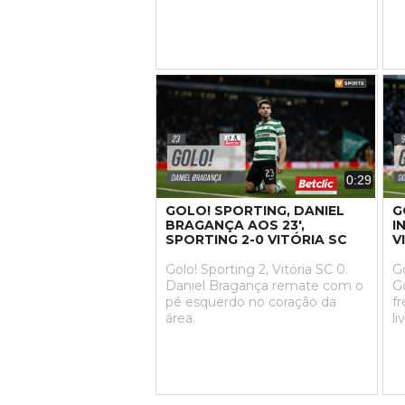
0:29
GOLO! SPORTING, DANIEL
G
BRAGANÇA AOS 23',
I
SPORTING 2-0 VITÓRIA SC
V
Golo! Sporting 2, Vitória SC 0.
Go
Daniel Bragança remate com o
G
pé esquerdo no coração da
f
área.
li