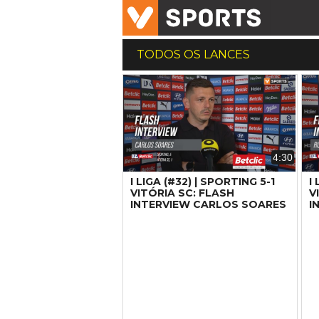
TODOS OS LANCES
4:30
I LIGA (#32) | SPORTING 5-1
I
VITÓRIA SC: FLASH
V
INTERVIEW CARLOS SOARES
I