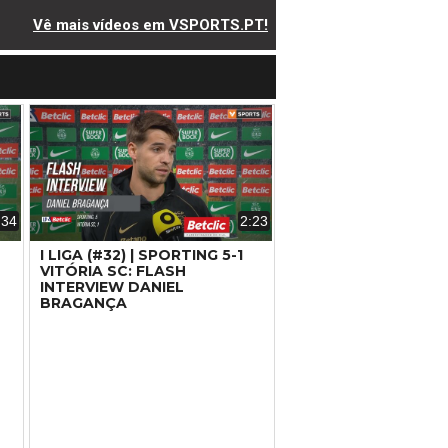
Vê mais vídeos em VSPORTS.PT!
:34
2:23
I LIGA (#32) | SPORTING 5-1
VITÓRIA SC: FLASH
INTERVIEW DANIEL
BRAGANÇA