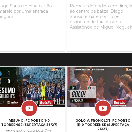
iogo Sousa recebe cartão
Remate defendido em direçã
marelo por uma entrada
ao centro da baliza. Diogo
rigosa.
Sousa remate com o pé
esquerdo de fora da área.
Assistência de Miguel Nogueir
RESUMO: FC PORTO 1-0
GOLO V. FROHOLDT: FC PORTO
TORREENSE (SUPERTAÇA 26/27)
(1)-0 TORREENSE (SUPERTAÇA
26/27)
38,433 VISUALIZAÇÕES