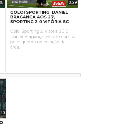
28
0:29
L
GOLO! SPORTING, DANIEL
BRAGANÇA AOS 23',
SPORTING 2-0 VITÓRIA SC
Golo! Sporting 2, Vitória SC 0.
Daniel Bragança remate com o
pé esquerdo no coração da
área.
:20
GO