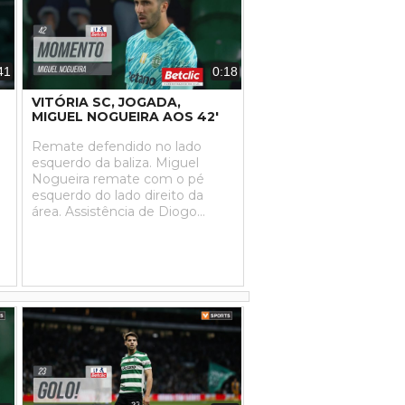
41
0:18
VITÓRIA SC, JOGADA,
MIGUEL NOGUEIRA AOS 42'
Remate defendido no lado
esquerdo da baliza. Miguel
Nogueira remate com o pé
esquerdo do lado direito da
área. Assistência de Diogo
Sousa.