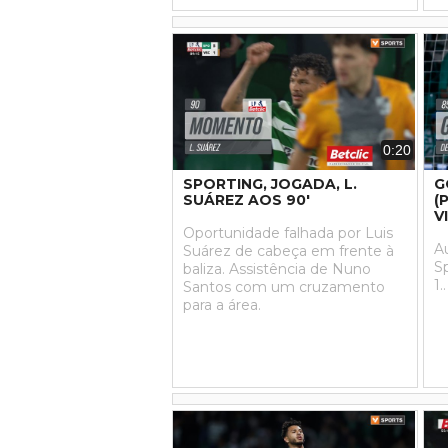
0:20
SPORTING, JOGADA, L.
G
SUÁREZ AOS 90'
(
V
Oportunidade falhada por Luis
A
Suárez de cabeça em frente à
Sp
baliza. Assistência de Nuno
1..
Santos com um cruzamento
para a área.