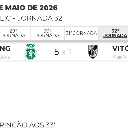
E MAIO DE 2026
LIC
-
JORNADA 32
29ª
30ª
32ª
31ª JORNADA
JORNADA
JORNADA
JORNADA
ING
VIT
5
1
x
deos!
Mais V
RINCÃO AOS 33'