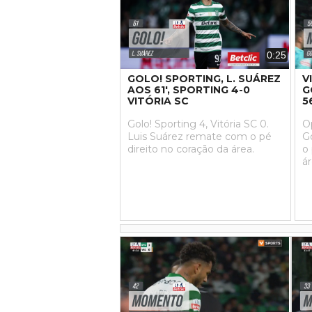
0:25
GOLO! SPORTING, L. SUÁREZ
V
AOS 61', SPORTING 4-0
G
VITÓRIA SC
5
Golo! Sporting 4, Vitória SC 0.
O
Luis Suárez remate com o pé
G
direito no coração da área.
o
á