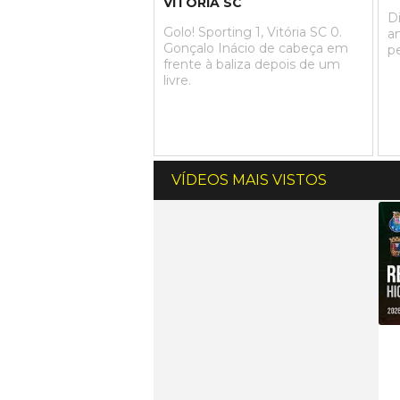
VITÓRIA SC
D
Golo! Sporting 1, Vitória SC 0.
a
Gonçalo Inácio de cabeça em
pe
frente à baliza depois de um
livre.
VÍDEOS MAIS VISTOS