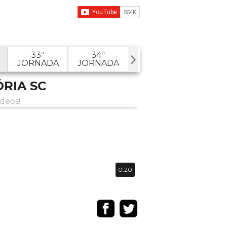
33ª
34ª
JORNADA
JORNADA
ÓRIA SC
ídeos!
0:20