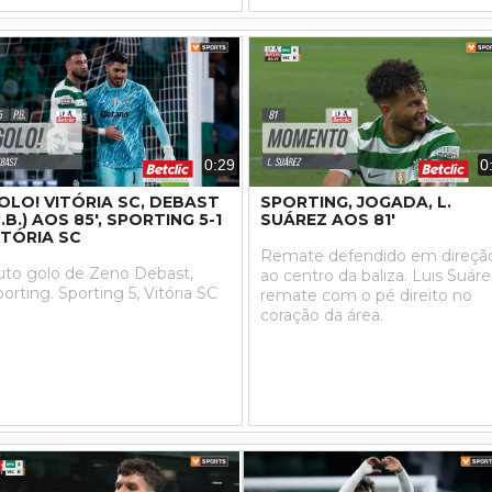
0:29
0
OLO! VITÓRIA SC, DEBAST
SPORTING, JOGADA, L.
P.B.) AOS 85', SPORTING 5-1
SUÁREZ AOS 81'
ITÓRIA SC
Remate defendido em direçã
uto golo de Zeno Debast,
ao centro da baliza. Luis Suár
orting. Sporting 5, Vitória SC
remate com o pé direito no
coração da área.