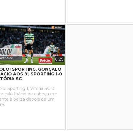
0:29
OLO! SPORTING, GONÇALO
NÁCIO AOS 9', SPORTING 1-0
ITÓRIA SC
lo! Sporting 1, Vitória SC 0.
onçalo Inácio de cabeça em
rente à baliza depois de um
vre.