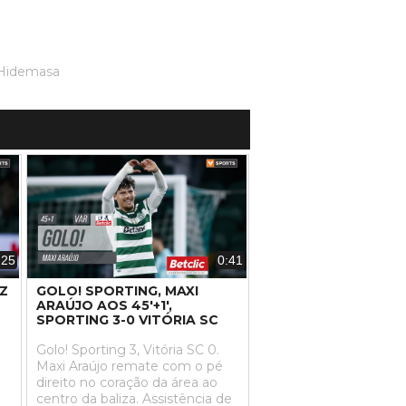
 Hidemasa
:25
0:41
EZ
GOLO! SPORTING, MAXI
ARAÚJO AOS 45'+1',
SPORTING 3-0 VITÓRIA SC
Golo! Sporting 3, Vitória SC 0.
Maxi Araújo remate com o pé
direito no coração da área ao
centro da baliza. Assistência de