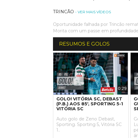
TRINCÃO
- VER MAIS VÍDEOS
Oportunidade falhada por Trincão rema
Morita com um passe em profundidade
RESUMOS E GOLOS
0:29
GOLO! VITÓRIA SC, DEBAST
G
(P.B.) AOS 85', SPORTING 5-1
G
VITÓRIA SC
S
Auto golo de Zeno Debast,
Go
Sporting. Sporting 5, Vitória SC
L
1..
p
ár