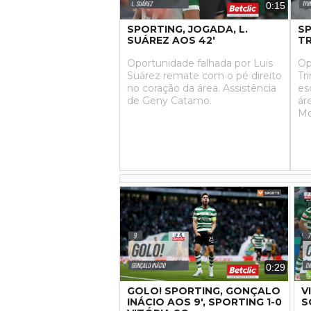
0:15
SPORTING, JOGADA, L.
SP
SUÁREZ AOS 42'
TR
Oportunidade falhada por Luis
Op
Suárez remate com o pé direito
Tr
no coração da área. Assistência
es
de Geny Catamo.
ár
Mo
pr
0:29
GOLO! SPORTING, GONÇALO
V
INÁCIO AOS 9', SPORTING 1-0
S