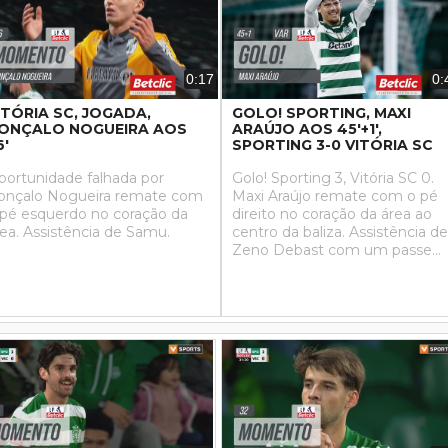
0:17
0:
ITÓRIA SC, JOGADA,
GOLO! SPORTING, MAXI
ONÇALO NOGUEIRA AOS
ARAÚJO AOS 45'+1',
6'
SPORTING 3-0 VITÓRIA SC
portunidade falhada por
Golo! Sporting 3, Vitória SC 0.
onçalo Nogueira remate com
Maxi Araújo remate com o pé
 pé esquerdo no coração da
direito no coração da área ao
rea. Assistência de Samu.
centro da baliza. Assistência de
Zeno Debast com um passe
em profundidade.