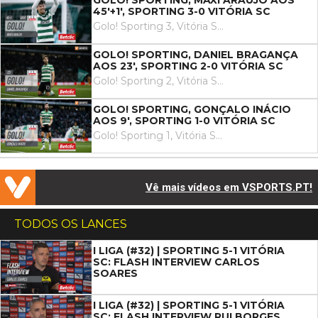
GOLO! SPORTING, MAXI ARAÚJO AOS
45'+1', SPORTING 3-0 VITÓRIA SC
Golo! Sporting 3, Vitória SC 0. Maxi Araújo remate com o pé direito no coração da área ao centro da baliza. Assistência de Zeno Debast com um passe em profundidade.
GOLO! SPORTING, DANIEL BRAGANÇA
AOS 23', SPORTING 2-0 VITÓRIA SC
Golo! Sporting 2, Vitória SC 0. Daniel Bragança remate com o pé esquerdo no coração da área.
GOLO! SPORTING, GONÇALO INÁCIO
AOS 9', SPORTING 1-0 VITÓRIA SC
Golo! Sporting 1, Vitória SC 0. Gonçalo Inácio de cabeça em frente à baliza depois de um livre.
Vê mais vídeos em VSPORTS.PT!
TODOS OS LANCES
I LIGA (#32) | SPORTING 5-1 VITÓRIA
SC: FLASH INTERVIEW CARLOS
SOARES
I LIGA (#32) | SPORTING 5-1 VITÓRIA
SC: FLASH INTERVIEW RUI BORGES