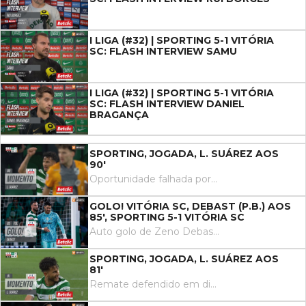
I LIGA (#32) | SPORTING 5-1 VITÓRIA
SC: FLASH INTERVIEW SAMU
I LIGA (#32) | SPORTING 5-1 VITÓRIA
SC: FLASH INTERVIEW DANIEL
BRAGANÇA
SPORTING, JOGADA, L. SUÁREZ AOS
90'
Oportunidade falhada por Luis Suárez de cabeça em frente à baliza. Assistência de Nuno Santos com um cruzamento para a área.
GOLO! VITÓRIA SC, DEBAST (P.B.) AOS
85', SPORTING 5-1 VITÓRIA SC
Auto golo de Zeno Debast, Sporting. Sporting 5, Vitória SC 1..
SPORTING, JOGADA, L. SUÁREZ AOS
81'
Remate defendido em direção ao centro da baliza. Luis Suárez remate com o pé direito no coração da área.