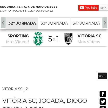
SEGUNDA-FEIRA, 4 DE MAIO DE 2026
LIGA PORTUGAL BETCLIC
-
JORNADA 32
DA
32ª JORNADA
33ª JORNADA
34ª JORNADA
SPORTING
VITÓRIA SC
5
1
x
Mais Vídeos!
Mais Vídeos!
0:20
VITÓRIA SC | 2'
VITÓRIA SC, JOGADA, DIOGO