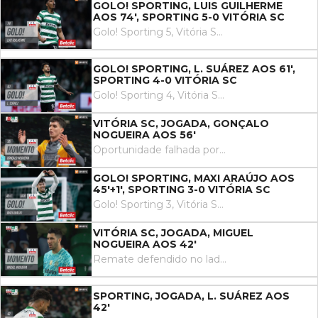
GOLO! SPORTING, LUIS GUILHERME
AOS 74', SPORTING 5-0 VITÓRIA SC
Golo! Sporting 5, Vitória SC 0. Luis Guilherme remate com o pé esquerdo no coração da área.
GOLO! SPORTING, L. SUÁREZ AOS 61',
SPORTING 4-0 VITÓRIA SC
Golo! Sporting 4, Vitória SC 0. Luis Suárez remate com o pé direito no coração da área.
VITÓRIA SC, JOGADA, GONÇALO
NOGUEIRA AOS 56'
Oportunidade falhada por Gonçalo Nogueira remate com o pé esquerdo no coração da área. Assistência de Samu.
GOLO! SPORTING, MAXI ARAÚJO AOS
45'+1', SPORTING 3-0 VITÓRIA SC
Golo! Sporting 3, Vitória SC 0. Maxi Araújo remate com o pé direito no coração da área ao centro da baliza. Assistência de Zeno Debast com um passe em profundidade.
VITÓRIA SC, JOGADA, MIGUEL
NOGUEIRA AOS 42'
Remate defendido no lado esquerdo da baliza. Miguel Nogueira remate com o pé esquerdo do lado direito da área. Assistência de Diogo Sousa.
SPORTING, JOGADA, L. SUÁREZ AOS
42'