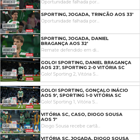
Oportunidade falhada por Luis Suárez remate com o pé direito no coração da área. Assistência de Geny Catamo.
SPORTING, JOGADA, TRINCÃO AOS 33'
Oportunidade falhada por Trincão remate com o pé esquerdo do lado esquerdo da área. Assistência de Hidemasa Morita com um passe em profundidade.
SPORTING, JOGADA, DANIEL
BRAGANÇA AOS 32'
Remate defendido em direção ao centro da baliza. Daniel Bragança remate com o pé esquerdo no coração da área. Assistência de Maxi Araújo.
GOLO! SPORTING, DANIEL BRAGANÇA
AOS 23', SPORTING 2-0 VITÓRIA SC
Golo! Sporting 2, Vitória SC 0. Daniel Bragança remate com o pé esquerdo no coração da área.
GOLO! SPORTING, GONÇALO INÁCIO
AOS 9', SPORTING 1-0 VITÓRIA SC
Golo! Sporting 1, Vitória SC 0. Gonçalo Inácio de cabeça em frente à baliza depois de um livre.
VITÓRIA SC, CASO, DIOGO SOUSA
AOS 7'
Diogo Sousa recebe cartão amarelo por uma entrada perigosa.
VITÓRIA SC, JOGADA, DIOGO SOUSA