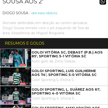
SOUSA AOS 2'
DIOGO SOUSA
- VER MAIS VÍDEOS
Remate defendido em direção ao centro da baliza.
Diogo Sousa remate com o pé esquerdo de fora da
área. Assistência de Miguel Nogueira.
RESUMOS E GOLOS
GOLO! VITÓRIA SC, DEBAST (P.B.) AOS
85', SPORTING 5-1 VITÓRIA SC
Auto golo de Zeno Debast, Sporting. Sporting 5, Vitória SC 1..
GOLO! SPORTING, LUIS GUILHERME
AOS 74', SPORTING 5-0 VITÓRIA SC
Golo! Sporting 5, Vitória SC 0. Luis Guilherme remate com o pé esquerdo no coração da área.
GOLO! SPORTING, L. SUÁREZ AOS 61',
SPORTING 4-0 VITÓRIA SC
Golo! Sporting 4, Vitória SC 0. Luis Suárez remate com o pé direito no coração da área.