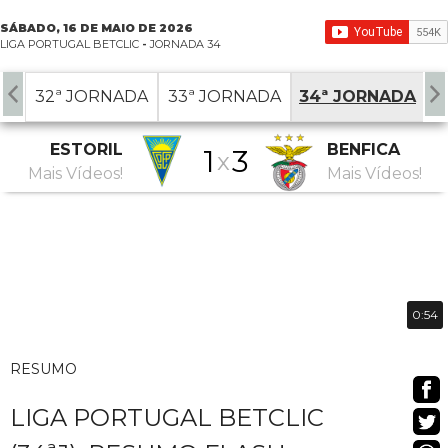
SÁBADO, 16 DE MAIO DE 2026
LIGA PORTUGAL BETCLIC
-
JORNADA 34
DA
32ª JORNADA
33ª JORNADA
34ª JORNADA
ESTORIL
BENFICA
1
3
x
Mais Vídeos!
Mais Vídeos!
0:54
RESUMO
LIGA PORTUGAL BETCLIC