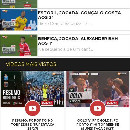
ESTORIL, JOGADA, GONÇALO COSTA
AOS 3'
Ricard Sánchez cruza na direita para o coração da área, onde surge Gonçalo Costa a cabecear por alto.
BENFICA, JOGADA, ALEXANDER BAH
AOS 1'
Na sequência de um canto, Prestianni cruza para o segundo poste, e Alexander Bah cabeceia ao lado.
VÍDEOS MAIS VISTOS
RESUMO: FC PORTO 1-0
GOLO V. FROHOLDT: FC
TORREENSE (SUPERTAÇA
PORTO (1)-0 TORREENSE
26/27)
(SUPERTAÇA 26/27)