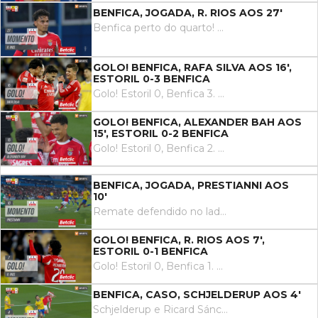
BENFICA, JOGADA, R. RIOS AOS 27'
Benfica perto do quarto! Remate de primeira de Richard Ríos, no coração da área, para uma grande defesa de Robles.
GOLO! BENFICA, RAFA SILVA AOS 16',
ESTORIL 0-3 BENFICA
Golo! Estoril 0, Benfica 3. Bah para Prestianni, Prestianni para Rafa, e o extremo português, após um excelente pormenor, remata rasteiro e colocado na área, sem hipótese de defesa para Robles.
GOLO! BENFICA, ALEXANDER BAH AOS
15', ESTORIL 0-2 BENFICA
Golo! Estoril 0, Benfica 2. Canto na esquerda para a área, Tomás Araújo desvia de cabeça e a bola sobra para Alexander Bah ao segundo poste, que remata na pequena área para o segundo das 'águias'.
BENFICA, JOGADA, PRESTIANNI AOS
10'
Remate defendido no lado esquerdo da baliza. Gianluca Prestianni remate com o pé direito no coração da área.
GOLO! BENFICA, R. RIOS AOS 7',
ESTORIL 0-1 BENFICA
Golo! Estoril 0, Benfica 1. Richard Ríos remata de carrinho em frente à baliza, após cruzamento rasteiro de Schjelderup, e inaugura o marcador na Amoreira.
BENFICA, CASO, SCHJELDERUP AOS 4'
Schjelderup e Ricard Sánchez 'embrulham-se' na área, o árbitro assinala falta ofensiva do norueguês das 'águias'.