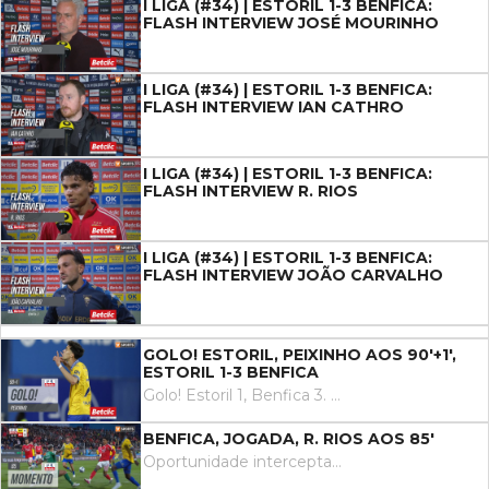
I LIGA (#34) | ESTORIL 1-3 BENFICA:
FLASH INTERVIEW JOSÉ MOURINHO
I LIGA (#34) | ESTORIL 1-3 BENFICA:
FLASH INTERVIEW IAN CATHRO
I LIGA (#34) | ESTORIL 1-3 BENFICA:
FLASH INTERVIEW R. RIOS
I LIGA (#34) | ESTORIL 1-3 BENFICA:
FLASH INTERVIEW JOÃO CARVALHO
GOLO! ESTORIL, PEIXINHO AOS 90'+1',
ESTORIL 1-3 BENFICA
Golo! Estoril 1, Benfica 3. Peixinho remata forte e colocado com o pé esquerdo de fora da área, sem hipótese de defesa para Trubin. Que golaço!
BENFICA, JOGADA, R. RIOS AOS 85'
Oportunidade interceptada, Richard Ríos remate com o pé direito no coração da área.