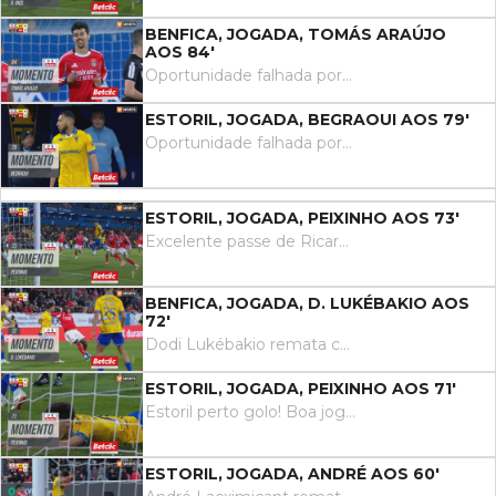
BENFICA, JOGADA, TOMÁS ARAÚJO
AOS 84'
Oportunidade falhada por Tomás Araújo de cabeça no coração da área. Assistência de Dodi Lukébakio com um cruzamento para a área resultante do canto.
ESTORIL, JOGADA, BEGRAOUI AOS 79'
Oportunidade falhada por Yanis Begraoui remate com o pé direito do lado direito da área. Assistência de Rafik Guitane.
ESTORIL, JOGADA, PEIXINHO AOS 73'
Excelente passe de Ricard Sánchez a desmarcar Peixinho na área, que remata de primeira, mas para fora.
BENFICA, JOGADA, D. LUKÉBAKIO AOS
72'
Dodi Lukébakio remata com o pé esquerdo de fora da área, para uma boa defesa de Robles.
ESTORIL, JOGADA, PEIXINHO AOS 71'
Estoril perto golo! Boa jogada de envolvimento, a culminar com um remate de Peixinho à boca da baliza, mas em esforço, ligeiramente ao lado.
ESTORIL, JOGADA, ANDRÉ AOS 60'