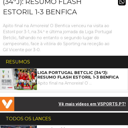
(34ªJ): RESUMO FLASH
ESTORIL 1-3 BENFICA
Apito final na Amoreira! O Benfica venceu na visita ao
Estoril por 3-1, na 34.ª e última jornada da Liga Portugal
Betclic, falhando no entanto o segundo lugar do
campeonato, face à vitória do Sporting na receção ao
Gil Vicente por 3-0.
RESUMOS
LIGA PORTUGAL BETCLIC (34ªJ):
RESUMO FLASH ESTORIL 1-3 BENFICA
Apito final na Amoreira! O Benfica venceu na visita ao Estoril por 3-1, na 34.ª e última jornada da Liga Portugal Betclic, falhando no entanto o segundo lugar do campeonato, face à vitória do Sporting na receção ao Gil Vicente por 3-0.
Vê mais vídeos em VSPORTS.PT!
TODOS OS LANCES