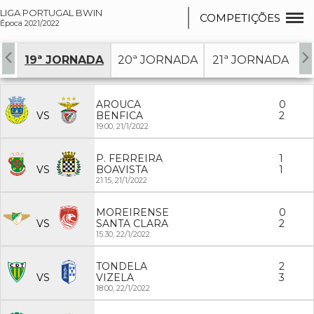
LIGA PORTUGAL BWIN
COMPETIÇÕES
Época 2021/2022
DA
19ª JORNADA
20ª JORNADA
21ª JORNADA
2
AROUCA
0
VS
BENFICA
2
19:00,
21/1/2022
P. FERREIRA
1
VS
BOAVISTA
1
21:15,
21/1/2022
MOREIRENSE
0
VS
SANTA CLARA
2
15:30,
22/1/2022
TONDELA
2
VS
VIZELA
3
18:00,
22/1/2022