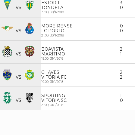
ESTORIL
3
VS
TONDELA
0
19:00,
30/1/2018
MOREIRENSE
0
VS
FC PORTO
0
21:00,
30/1/2018
BOAVISTA
2
VS
MARÍTIMO
1
19:00,
31/1/2018
CHAVES
2
VS
VITÓRIA FC
2
19:00,
31/1/2018
SPORTING
1
VS
VITÓRIA SC
0
21:00,
31/1/2018