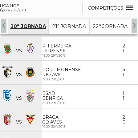
LIGA NOS
COMPETIÇÕES
Época 2017/2018
DA
20ª JORNADA
21ª JORNADA
22ª JORNADA
2
P. FERREIRA
2
VS
FEIRENSE
1
19:00,
29/1/2018
PORTIMONENSE
4
VS
RIO AVE
1
19:00,
29/1/2018
BSAD
1
VS
BENFICA
1
21:00,
29/1/2018
BRAGA
2
VS
CD AVES
0
19:00,
30/1/2018